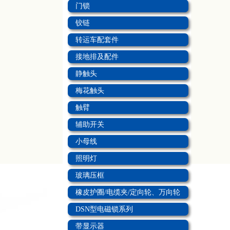
门锁
铰链
转运车配套件
接地排及配件
静触头
梅花触头
触臂
辅助开关
小母线
照明灯
玻璃压框
橡皮护圈/电缆夹/定向轮、万向轮
DSN型电磁锁系列
带显示器